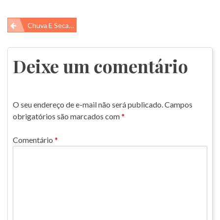
Navegação
Chuva E Seca…
de
Post
Deixe um comentário
O seu endereço de e-mail não será publicado.
Campos
obrigatórios são marcados com
*
Comentário
*