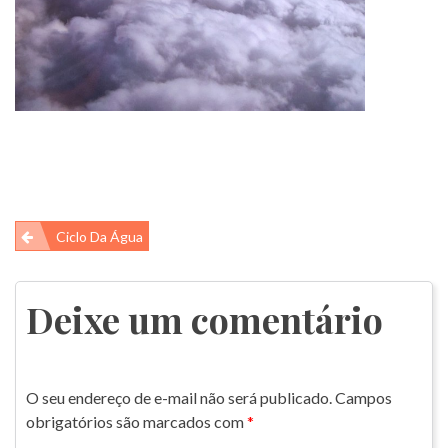
Navegação
Ciclo Da Água
de
Post
Deixe um comentário
O seu endereço de e-mail não será publicado.
Campos
obrigatórios são marcados com
*