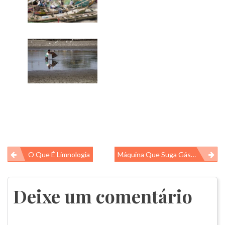
Navegação
O Que É Limnologia
Máquina Que Suga Gás Carbônico Do Ar
de
Post
Deixe um comentário