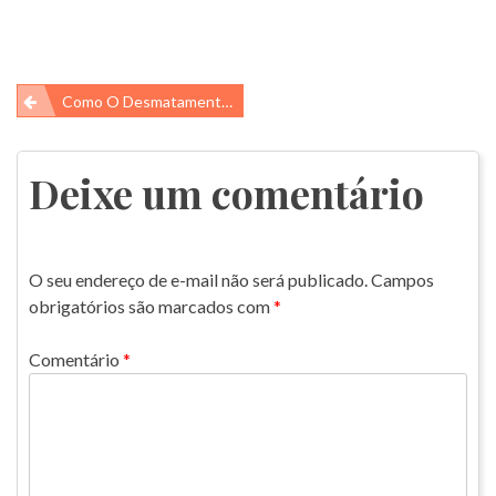
Navegação
Como O Desmatamento Afeta O Ciclo Da Água?
de
Post
Deixe um comentário
O seu endereço de e-mail não será publicado.
Campos
obrigatórios são marcados com
*
Comentário
*