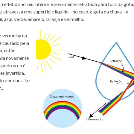
, refletida no seu interior e novamente refratada para fora da gota
z atravessa uma superfície líquida – no caso, a gota da chuva – a
l, azul, verde, amarelo, laranja e vermelho.
r vermelha na
 é causado pela
a, então
atada novamente
egundo arco é
es invertida,
o por que a luz
ir…