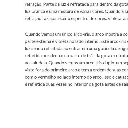
refração. Parte da luz é refratada para dentro da gota
luz branca é uma mistura de várias cores. Quando a lu
refração faz aparecer o espectro de cores: violeta, ani
Quando vemos um único arco-íris, o arco mostra a co
parte externa e violeta no lado interno. Este arco-íris
luz sendo refratada ao entrar em uma gotícula de águ
refletida por dentro na parte de trás da gota e refr
ao sair dela. Quando vemos um arco-íris duplo, um s
visto fora do primeiro arco e tem a ordem de suas cor
com o vermelho no lado interno do arco. Isso é causad
é refletida duas vezes no interior da gota antes de sa