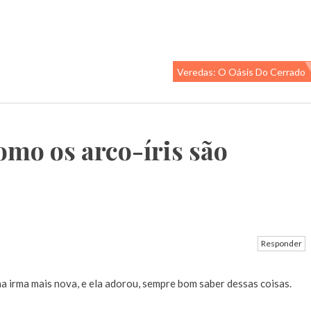
Veredas: O Oásis Do Cerrado
mo os arco-íris são
Responder
nha irma mais nova, e ela adorou, sempre bom saber dessas coisas.