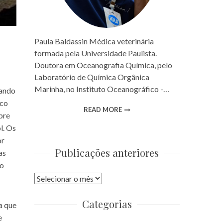
Paula Baldassin Médica veterinária
formada pela Universidade Paulista.
Doutora em Oceanografia Química, pelo
Laboratório de Química Orgânica
Marinha, no Instituto Oceanográfico -…
tando
rco
READ MORE
mpre
l. Os
or
Publicações anteriores
as
do
Publicações
anteriores
Categorias
a que
e