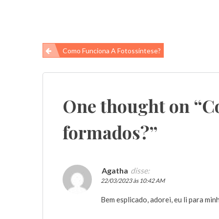
Navegação
Como Funciona A Fotossíntese?
de
Post
One thought on “
Co
formados?
”
Agatha
disse:
22/03/2023 às 10:42 AM
Bem esplicado, adorei, eu li para mi