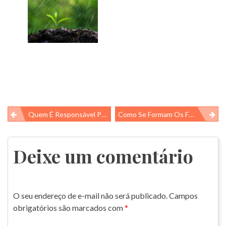
Navegação
Quem É Responsável Pelos Rios?
Como Se Formam Os Furacões?
de
Post
Deixe um comentário
O seu endereço de e-mail não será publicado.
Campos
obrigatórios são marcados com
*