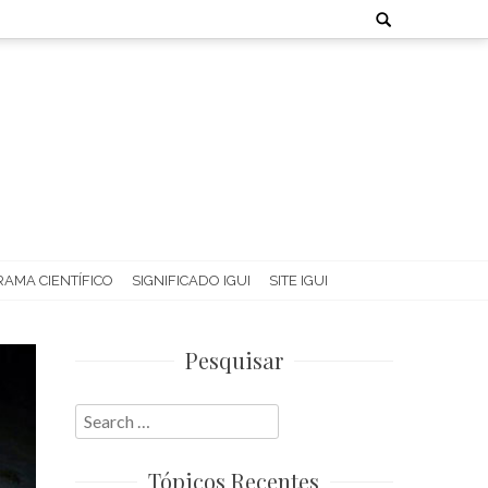
Search
for:
AMA CIENTÍFICO
SIGNIFICADO IGUI
SITE IGUI
Pesquisar
Search
for:
Tópicos Recentes