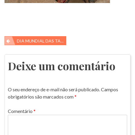
Navegação
DIA MUNDIAL DAS TARTARUGAS MARINHAS
de
Post
Deixe um comentário
O seu endereço de e-mail não será publicado.
Campos
obrigatórios são marcados com
*
Comentário
*