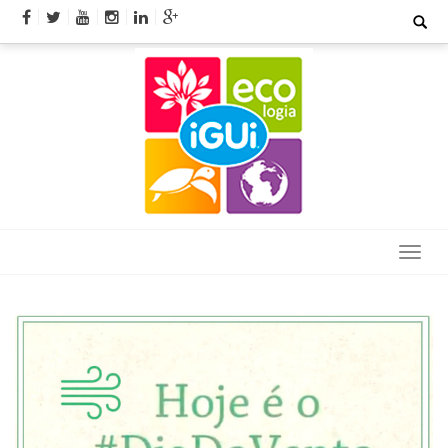
Skip
Search
for:
to
content