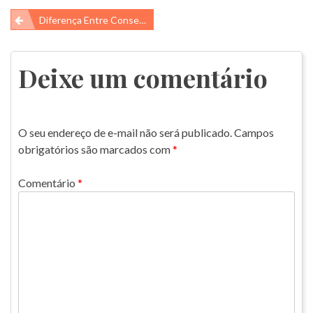
Navegação
Diferença Entre Conservação E Preservação Ambiental
de
Post
Deixe um comentário
O seu endereço de e-mail não será publicado.
Campos
obrigatórios são marcados com
*
Comentário
*