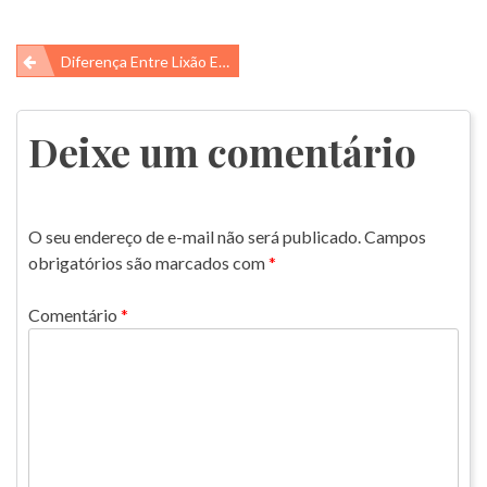
Navegação
Diferença Entre Lixão E Aterro Sanitário
de
Post
Deixe um comentário
O seu endereço de e-mail não será publicado.
Campos
obrigatórios são marcados com
*
Comentário
*