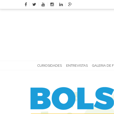
Skip
to
content
CURIOSIDADES
ENTREVISTAS
GALERIA DE 