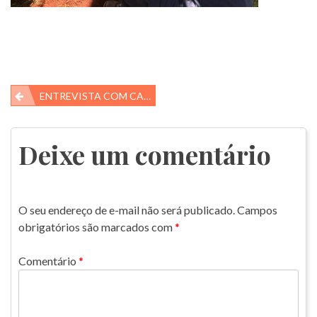
Navegação
ENTREVISTA COM CARLA SASSI
de
Post
Deixe um comentário
O seu endereço de e-mail não será publicado.
Campos
obrigatórios são marcados com
*
Comentário
*