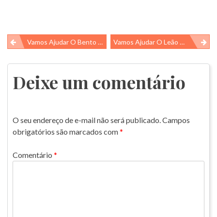
Navegação
Vamos Ajudar O Bento A Chegar Até A Lixeira?
Vamos Ajudar O Leão Marinho A Chegar Até Os Peixes?
de
Post
Deixe um comentário
O seu endereço de e-mail não será publicado.
Campos
obrigatórios são marcados com
*
Comentário
*