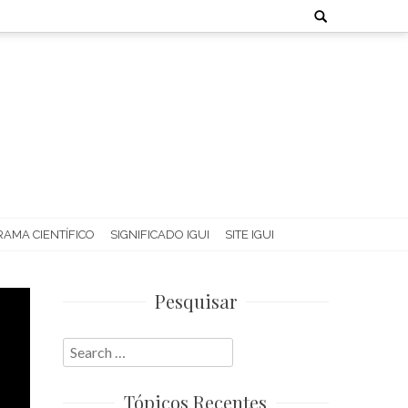
Search
for:
AMA CIENTÍFICO
SIGNIFICADO IGUI
SITE IGUI
Pesquisar
Search
for:
Tópicos Recentes