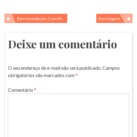
Navegação
Biorremediação Com Macroalgas: Uma Solução Sustentável.
Reciclagem
de
Post
Deixe um comentário
O seu endereço de e-mail não será publicado.
Campos
obrigatórios são marcados com
*
Comentário
*