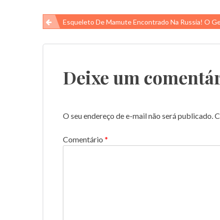
Navegação
Esqueleto De Mamute Encontrado Na Russia! O Gelo Está Derre
de
Post
Deixe um comentár
O seu endereço de e-mail não será publicado.
C
Comentário
*