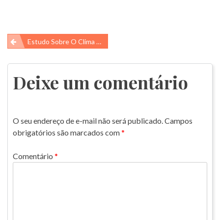
Navegação
Estudo Sobre O Clima De 2017… E Os Resultados Não São Bons!
de
Post
Deixe um comentário
O seu endereço de e-mail não será publicado.
Campos
obrigatórios são marcados com
*
Comentário
*