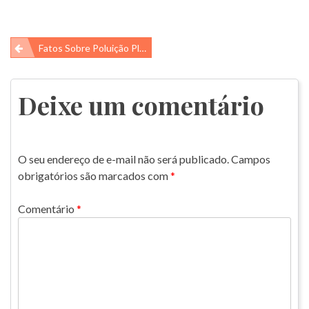
Navegação
Fatos Sobre Poluição Plástica
de
Post
Deixe um comentário
O seu endereço de e-mail não será publicado.
Campos
obrigatórios são marcados com
*
Comentário
*