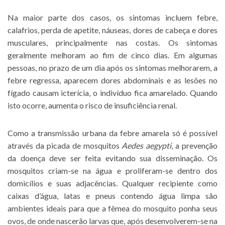
Na maior parte dos casos, os sintomas incluem febre,
calafrios, perda de apetite, náuseas, dores de cabeça e dores
musculares, principalmente nas costas. Os sintomas
geralmente melhoram ao fim de cinco dias. Em algumas
pessoas, no prazo de um dia após os sintomas melhorarem, a
febre regressa, aparecem dores abdominais e as lesões no
fígado causam icterícia, o indivíduo fica amarelado. Quando
isto ocorre, aumenta o risco de insuficiência renal.
Como a transmissão urbana da febre amarela só é possível
através da picada de mosquitos
Aedes aegypti
, a prevenção
da doença deve ser feita evitando sua disseminação. Os
mosquitos criam-se na água e proliferam-se dentro dos
domicílios e suas adjacências. Qualquer recipiente como
caixas d’água, latas e pneus contendo água limpa são
ambientes ideais para que a fêmea do mosquito ponha seus
ovos, de onde nascerão larvas que, após desenvolverem-se na