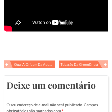
Navegação
Qual A Origem Da Água Na Terra?
Tubarão Da Groenlândia
de
Post
Deixe um comentário
O seu endereço de e-mail não será publicado.
Campos
obrigatórios são marcados com
*