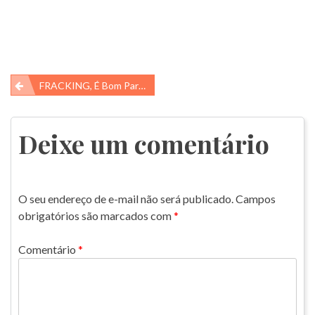
Navegação
FRACKING, É Bom Para Quem?
de
Post
Deixe um comentário
O seu endereço de e-mail não será publicado.
Campos
obrigatórios são marcados com
*
Comentário
*