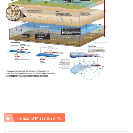
Navegação
Hamza, O Misterioso “rio” Que Flui Sob A Amazônia
de