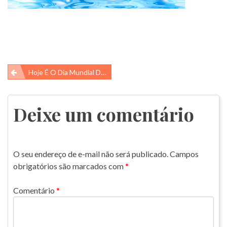
Navegação
Hoje É O Dia Mundial Da Água!! Vamos Comemorar Essa Data Especial!!
de
Post
Deixe um comentário
O seu endereço de e-mail não será publicado.
Campos
obrigatórios são marcados com
*
Comentário
*