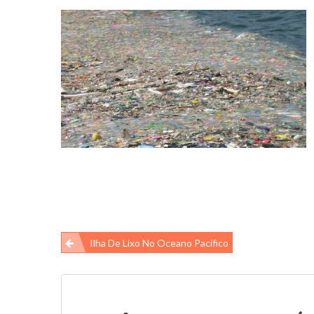
Navegação
Ilha De Lixo No Oceano Pacífico
de
Post