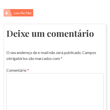
Navegação
Lixo No Mar
de
Post
Deixe um comentário
O seu endereço de e-mail não será publicado.
Campos
obrigatórios são marcados com
*
Comentário
*