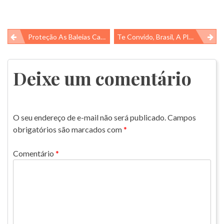
Navegação
Proteção As Baleias Cachalotes
Te Convido, Brasil, A Plantar Árvores!
de
Post
Deixe um comentário
O seu endereço de e-mail não será publicado.
Campos
obrigatórios são marcados com
*
Comentário
*