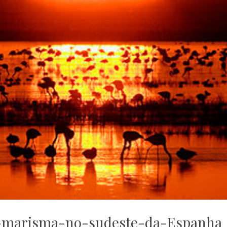
marisma-no-sudeste-da-Espanha