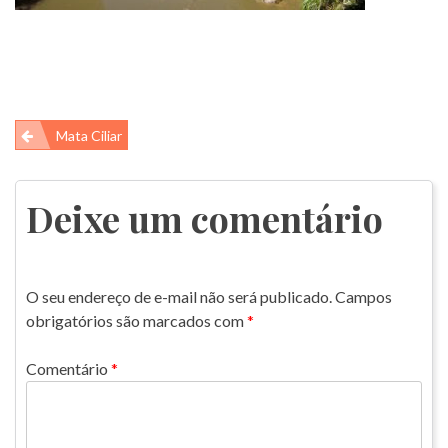
Navegação
Mata Ciliar
de
Post
Deixe um comentário
O seu endereço de e-mail não será publicado.
Campos
obrigatórios são marcados com
*
Comentário
*