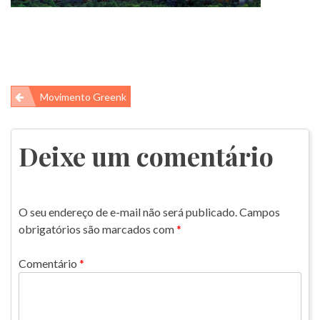
Navegação
Movimento Greenk
de
Post
Deixe um comentário
O seu endereço de e-mail não será publicado.
Campos
obrigatórios são marcados com
*
Comentário
*