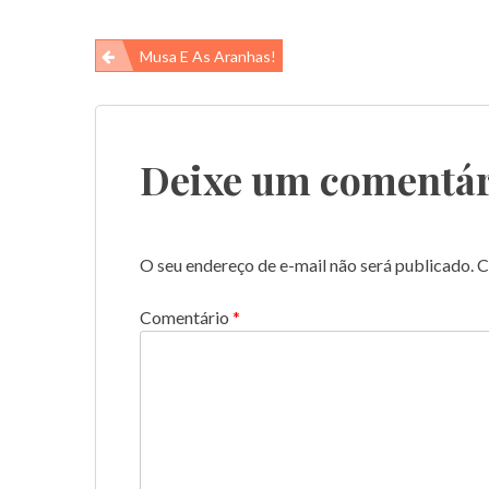
Navegação
Musa E As Aranhas!
de
Post
Deixe um comentár
O seu endereço de e-mail não será publicado.
C
Comentário
*