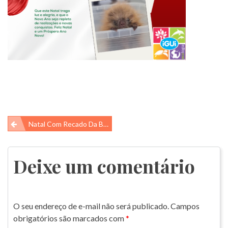
Navegação
Natal Com Recado Da Bicharada…
de
Post
Deixe um comentário
O seu endereço de e-mail não será publicado.
Campos
obrigatórios são marcados com
*