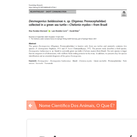
Navegação
Nome Científico Dos Animais, O Que É?
de
Post