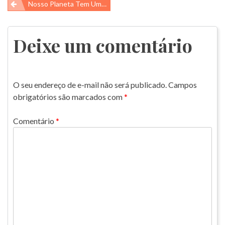
Navegação
Nosso Planeta Tem Uma Solução Engenhosamente Projetada Para A Crise Global Da Água: As Árvores!!!
de
Post
Deixe um comentário
O seu endereço de e-mail não será publicado.
Campos
obrigatórios são marcados com
*
Comentário
*