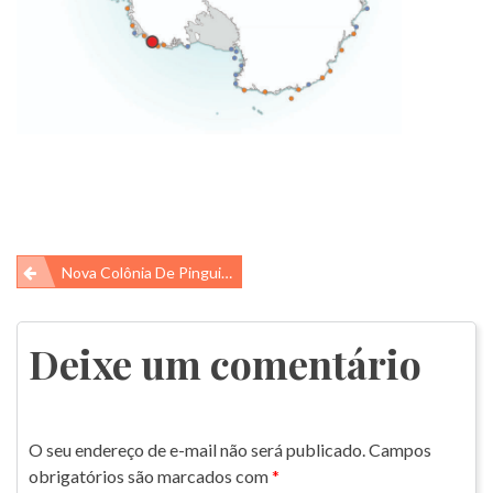
Navegação
Nova Colônia De Pinguins Descoberta Por Satélite
de
Post
Deixe um comentário
O seu endereço de e-mail não será publicado.
Campos
obrigatórios são marcados com
*