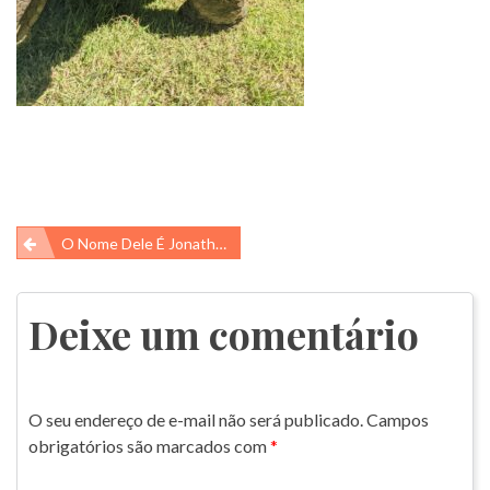
Navegação
O Nome Dele É Jonathan!
de
Post
Deixe um comentário
O seu endereço de e-mail não será publicado.
Campos
obrigatórios são marcados com
*