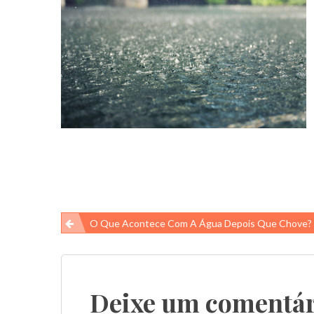
Navegação
O Que Acontece Com A Água Depois Que Chove?
de
Post
Deixe um comentár