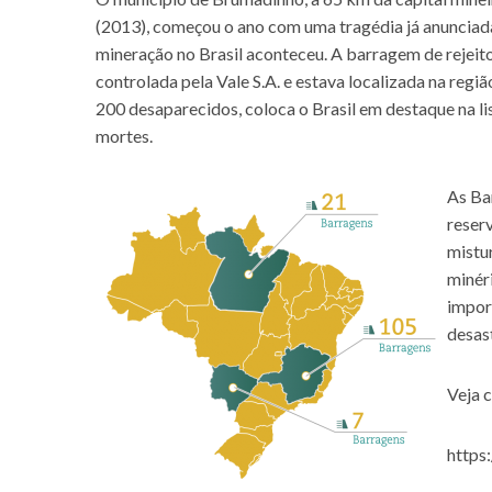
(2013), começou o ano com uma tragédia já anunciad
mineração no Brasil aconteceu. A barragem de rejeitos
controlada pela Vale S.A. e estava localizada na re
200 desaparecidos, coloca o Brasil em destaque na li
mortes.
As Ba
reser
mistu
minéri
impor
desast
Veja 
http