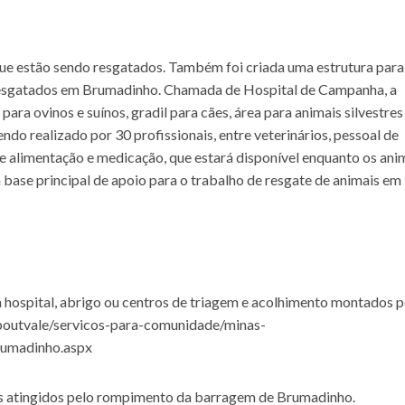
que estão sendo resgatados. Também foi criada uma estrutura para
 resgatados em Brumadinho. Chamada de Hospital de Campanha, a
ara ovinos e suínos, gradil para cães, área para animais silvestres
do realizado por 30 profissionais, entre veterinários, pessoal de
e alimentação e medicação, que estará disponível enquanto os ani
base principal de apoio para o trabalho de resgate de animais em
em hospital, abrigo ou centros de triagem e acolhimento montados p
boutvale/servicos-para-comunidade/minas-
rumadinho.aspx
is atingidos pelo rompimento da barragem de Brumadinho.