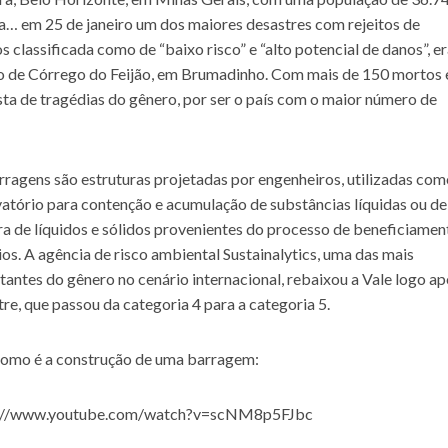
a… em 25 de janeiro um dos maiores desastres com rejeitos de
 classificada como de “baixo risco” e “alto potencial de danos”, e
gião de Córrego do Feijão, em Brumadinho. Com mais de 150 mortos 
sta de tragédias do gênero, por ser o país com o maior número de
rragens são estruturas projetadas por engenheiros, utilizadas co
vatório para contenção e acumulação de substâncias líquidas ou de
ra de líquidos e sólidos provenientes do processo de beneficiamen
os. A agência de risco ambiental Sustainalytics, uma das mais
tantes do gênero no cenário internacional, rebaixou a Vale logo ap
re, que passou da categoria 4 para a categoria 5.
como é a construção de uma barragem:
s://www.youtube.com/watch?v=scNM8p5FJbc