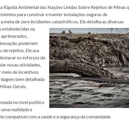
sta Rápida Ambiental das Nações Unidas Sobre Rejeitos de Minas 
istentes para construir e manter instalações seguras de
 a meta de zero incidentes catastróficos.
Ele detalha as diversas
s estabelecidas na
s aprimorados,
 inovação, poderiam
 de rejeitos. Ele usa
destacar os esforços da
ular novas atividades,
 meio de incentivos
bordagem bem detalhada
Minas Gerais.
onada no nível político
s uma realidade e
nte compatível com a saúde e a segurança da comunidade.