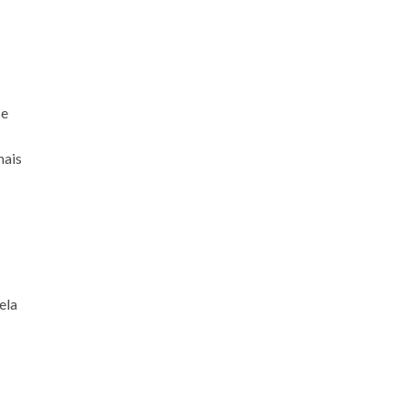
 e
mais
ela