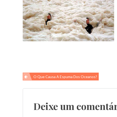
Navegação
O Que Causa A Espuma Dos Oceanos?
de
Post
Deixe um comentár