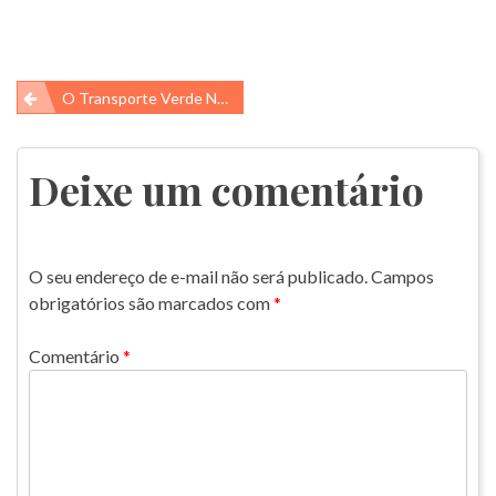
Navegação
O Transporte Verde No Brasil
de
Post
Deixe um comentário
O seu endereço de e-mail não será publicado.
Campos
obrigatórios são marcados com
*
Comentário
*