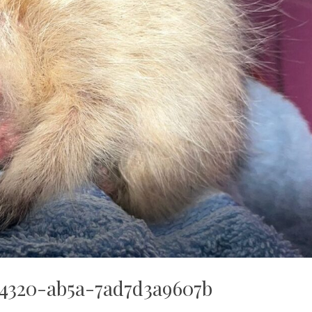
-4320-ab5a-7ad7d3a9607b