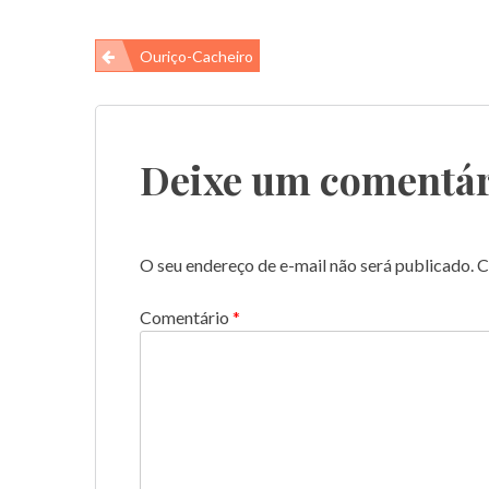
Navegação
Ouriço-Cacheiro
de
Post
Deixe um comentár
O seu endereço de e-mail não será publicado.
C
Comentário
*