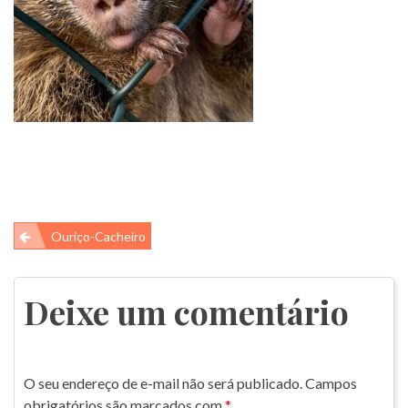
Navegação
Ouriço-Cacheiro
de
Post
Deixe um comentário
O seu endereço de e-mail não será publicado.
Campos
obrigatórios são marcados com
*