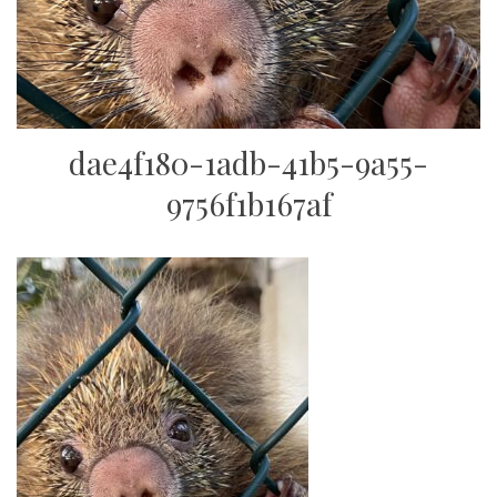
dae4f180-1adb-41b5-9a55-
9756f1b167af