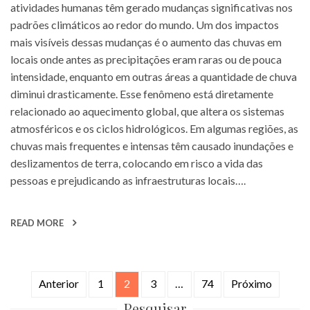
atividades humanas têm gerado mudanças significativas nos
padrões climáticos ao redor do mundo. Um dos impactos
mais visíveis dessas mudanças é o aumento das chuvas em
locais onde antes as precipitações eram raras ou de pouca
intensidade, enquanto em outras áreas a quantidade de chuva
diminui drasticamente. Esse fenômeno está diretamente
relacionado ao aquecimento global, que altera os sistemas
atmosféricos e os ciclos hidrológicos. Em algumas regiões, as
chuvas mais frequentes e intensas têm causado inundações e
deslizamentos de terra, colocando em risco a vida das
pessoas e prejudicando as infraestruturas locais….
READ MORE
Navegação
Anterior
1
2
3
…
74
Próximo
por
Pesquisar