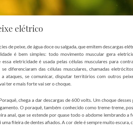
ixe elétrico
cies de peixe, de água doce ou salgada, que emitem descargas elétr
ilidade é bem simples: todo movimento muscular gera eletrici
essa eletricidade é usada pelas células musculares para contra
 se diferenciaram das células musculares, chamadas eletrócito
a ataques, se comunicar, disputar territórios com outros peix
ai ter e mais forte vai ser o choque.
Poraquê, chega a dar descargas de 600 volts. Um choque desses
ogamento. O poraquê, também conhecido como treme-treme, pos
eira anal, que se estende por quase todo o abdome lembrando a 
 uma fileira de dentes afiados. A cor dele é sempre muito escura, 