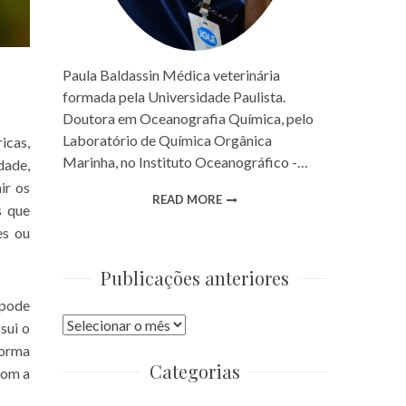
Paula Baldassin Médica veterinária
formada pela Universidade Paulista.
Doutora em Oceanografia Química, pelo
Laboratório de Química Orgânica
icas,
Marinha, no Instituto Oceanográfico -…
dade,
ir os
READ MORE
s que
es ou
Publicações anteriores
 pode
Publicações
sui o
anteriores
forma
Categorias
com a