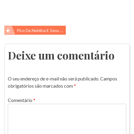
Navegação
Pico Da Neblina E Seus Sapos!!!
de
Post
Deixe um comentário
O seu endereço de e-mail não será publicado.
Campos
obrigatórios são marcados com
*
Comentário
*