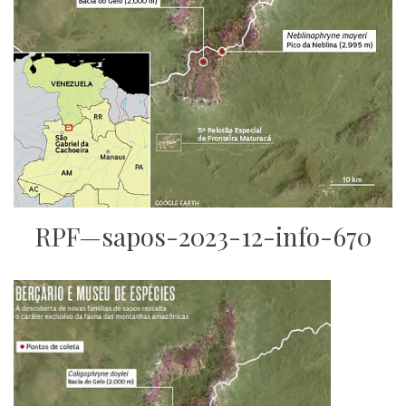
RPF—sapos-2023-12-info-670