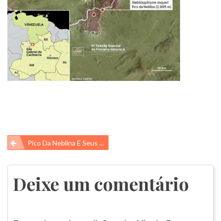
Navegação
Pico Da Neblina E Seus Sapos!!!
de
Post
Deixe um comentário