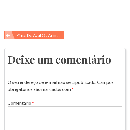
Navegação
Pinte De Azul Os Animais Que Vivem No Mar E De Verde Os Que Vivem Na Floresta
de
Post
Deixe um comentário
O seu endereço de e-mail não será publicado.
Campos
obrigatórios são marcados com
*
Comentário
*