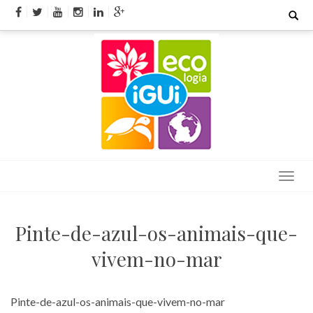
Skip
Search
for:
to
content
Pinte-de-azul-os-animais-que-
vivem-no-mar
Pinte-de-azul-os-animais-que-vivem-no-mar