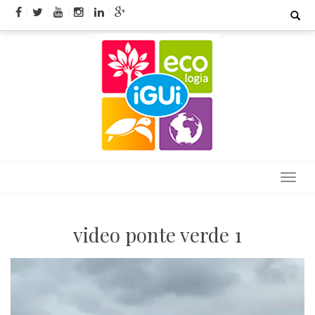
Skip
Search
for:
to
content
video ponte verde 1
Tocador
de
vídeo