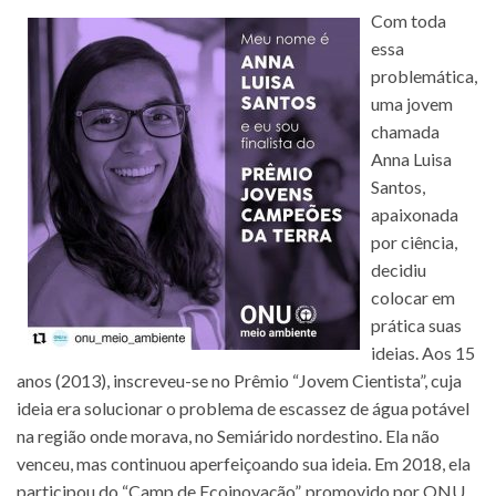
Com toda
essa
problemática,
uma jovem
chamada
Anna Luisa
Santos,
apaixonada
por ciência,
decidiu
colocar em
prática suas
ideias. Aos 15
anos (2013), inscreveu-se no Prêmio “Jovem Cientista”, cuja
ideia era solucionar o problema de escassez de água potável
na região onde morava, no Semiárido nordestino. Ela não
venceu, mas continuou aperfeiçoando sua ideia. Em 2018, ela
participou do “Camp de Ecoinovação”, promovido por ONU