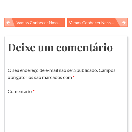
Navegação
Vamos Conhecer Nossos Alunos De Iniciação Científica E Suas Pesquisas! – Parte 1
Vamos Conhecer Nossos Alunos De Iniciação Científica E Suas Pesquisas! – Parte 2
de
Post
Deixe um comentário
O seu endereço de e-mail não será publicado.
Campos
obrigatórios são marcados com
*
Comentário
*