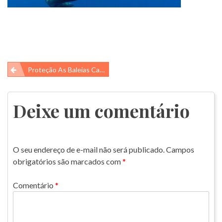
Navegação
Proteção As Baleias Cachalotes
de
Post
Deixe um comentário
O seu endereço de e-mail não será publicado.
Campos
obrigatórios são marcados com
*
Comentário
*