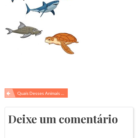
Navegação
Quais Desses Animais Respira Fora Da Água?
de
Post
Deixe um comentário